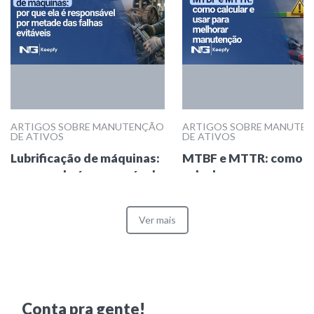
ARTIGOS SOBRE MANUTENÇÃO
ARTIGOS SOBRE MANUTE
DE ATIVOS
DE ATIVOS
Lubrificação de máquinas:
MTBF e MTTR: como
por que ela é responsável
calcular e usar para
por metade das falhas
melhorar manutenção
evitáveis
Ver mais
Conta pra gente!