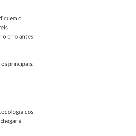
udiquem o
veis
r o erro antes
os principais:
etodologia dos
 chegar à