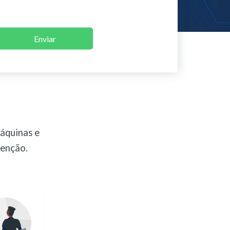
Enviar
máquinas e
tenção.