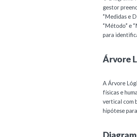
gestor preen
“Medidas e D
“Método” e “M
para identific
Árvore L
A Árvore Lógi
físicas e hum
vertical com 
hipótese para
Diagram