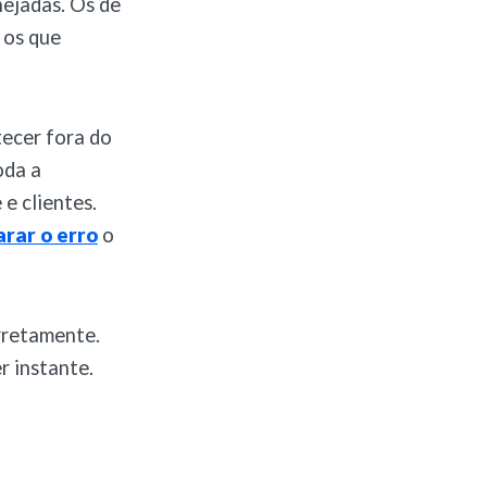
nejadas. Os de
 os que
tecer fora do
oda a
e clientes.
rar o erro
o
rretamente.
r instante.