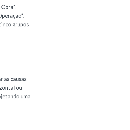
 Obra”,
Operação”,
 cinco grupos
ar as causas
izontal ou
rojetando uma