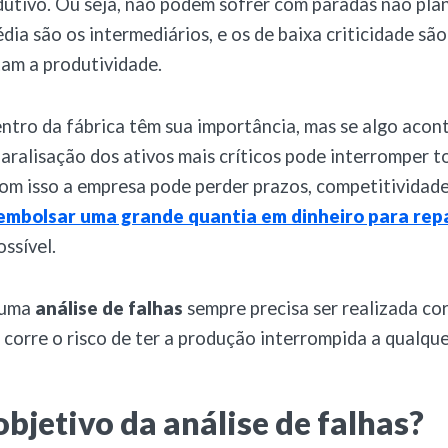
utivo. Ou seja, não podem sofrer com paradas não pla
dia são os intermediários, e os de baixa criticidade são
am a produtividade.
ntro da fábrica têm sua importância, mas se algo acon
paralisação dos ativos mais críticos pode interromper t
om isso a empresa pode perder prazos, competitividade 
embolsar uma grande quantia em dinheiro para repa
ssível.
 uma
análise de falhas
sempre precisa ser realizada co
 corre o risco de ter a produção interrompida a qualque
objetivo da análise de falhas?