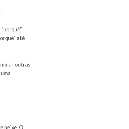
.
 “porquê”.
orquê” até
rminar outras
m uma
e peixe. O