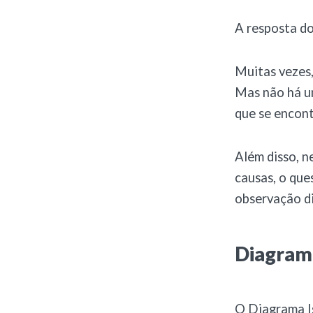
A resposta do
Muitas vezes,
Mas não há um
que se encont
Além disso, n
causas, o qu
observação d
Diagram
O Diagrama I