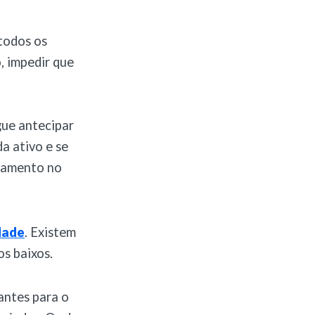
todos os
, impedir que
gue antecipar
a ativo e se
onamento no
dade
. Existem
s baixos.
antes para o