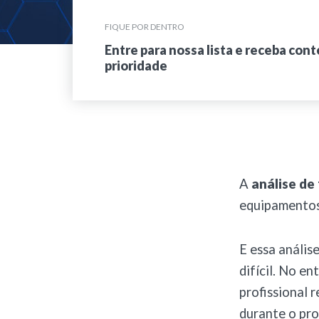
FIQUE POR DENTRO
Entre para nossa lista e receba con
prioridade
A
análise de
equipamentos
E essa anális
difícil. No e
profissional 
durante o pr