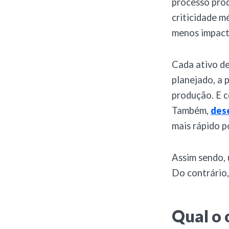
processo prod
criticidade mé
menos impact
Cada ativo de
planejado, a 
produção. E c
Também,
des
mais rápido po
Assim sendo,
Do contrário,
Qual o 