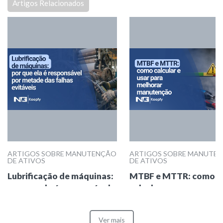
Artigos Relacionados
ARTIGOS SOBRE MANUTENÇÃO
ARTIGOS SOBRE MANUTE
DE ATIVOS
DE ATIVOS
Lubrificação de máquinas:
MTBF e MTTR: como
por que ela é responsável
calcular e usar para
por metade das falhas
melhorar manutenção
evitáveis
Ver mais