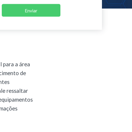
Enviar
l para a área
ecimento de
ntes
le ressaltar
 equipamentos
rmações