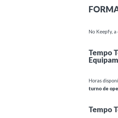
FORMA
No Keepfy, a d
Tempo To
Equipam
Horas disponí
turno de op
Tempo T