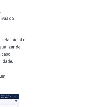
,
tivas do
tela inicial e
sualizar de
e caso
lidade.
 um