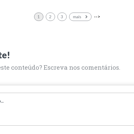
-->
1
2
3
mais
te!
este conteúdo? Escreva nos comentários.