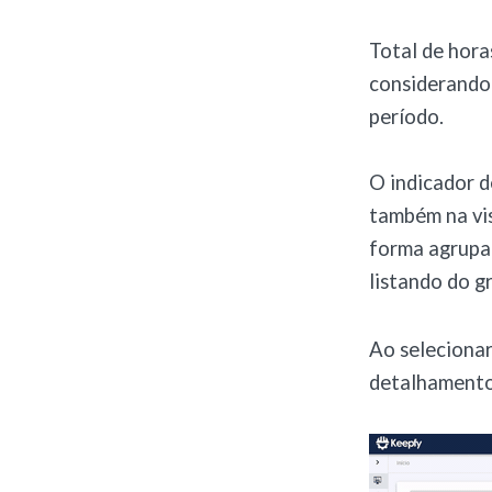
Total de hor
considerando 
período.
O indicador d
também na vis
forma agrupad
listando do g
Ao selecionar
detalhamento