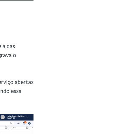
e à das
grava o
erviço abertas
endo essa