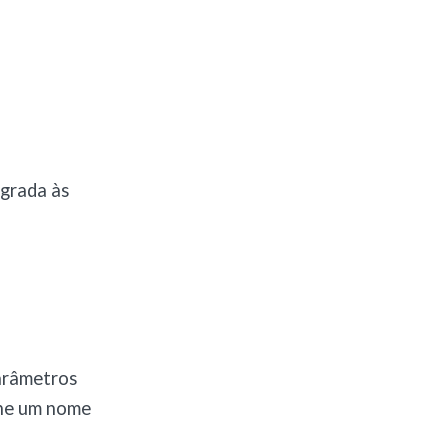
egrada às
parâmetros
fine um nome