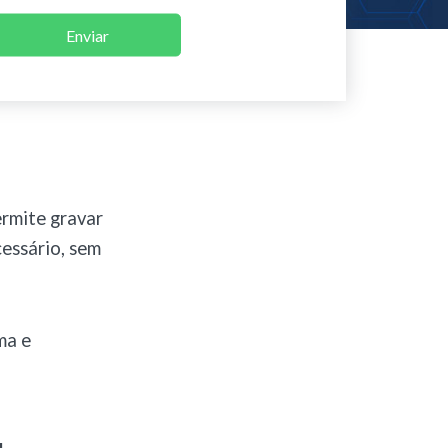
Enviar
ermite gravar
cessário, sem
ma e