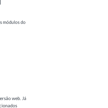
l
es módulos do
versão web. Já
ecionados