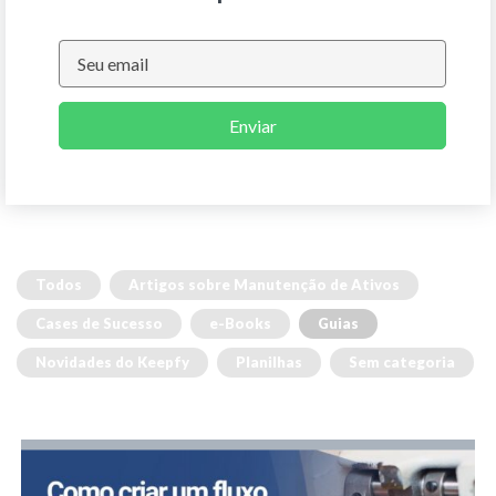
Enviar
Todos
Artigos sobre Manutenção de Ativos
Cases de Sucesso
e-Books
Guias
Novidades do Keepfy
Planilhas
Sem categoria