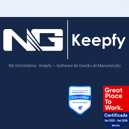
NG Informática · Keepfy — Software de Gestão de Manutenção