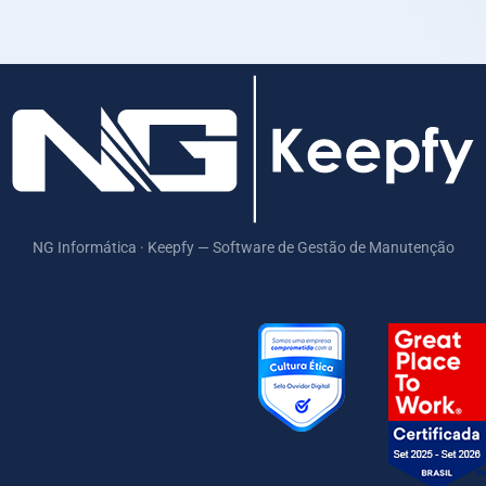
NG Informática · Keepfy — Software de Gestão de Manutenção